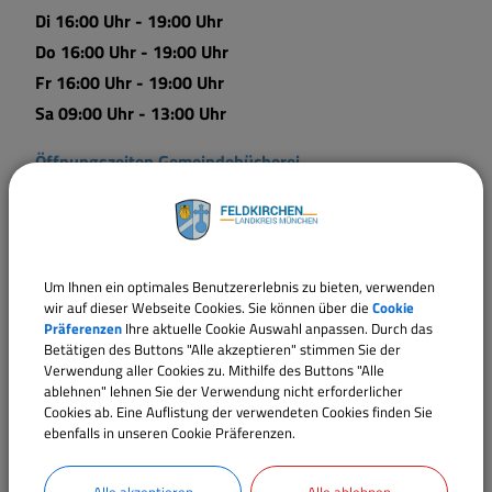
Di 16:00 Uhr - 19:00 Uhr
Do 16:00 Uhr - 19:00 Uhr
Fr 16:00 Uhr - 19:00 Uhr
Sa 09:00 Uhr - 13:00 Uhr
Öffnungszeiten Gemeindebücherei
Mo 15:00 Uhr - 18:30 Uhr
Mi 15:00 Uhr - 20:00 Uhr
Do 15:00 Uhr - 18:30 Uhr
Um Ihnen ein optimales Benutzererlebnis zu bieten, verwenden
Fr 10:00 Uhr - 12:00 Uhr
wir auf dieser Webseite Cookies. Sie können über die
Cookie
Präferenzen
Ihre aktuelle Cookie Auswahl anpassen. Durch das
Vier Veranstaltungskalender zur besseren Übersicht:
Betätigen des Buttons "Alle akzeptieren" stimmen Sie der
Verwendung aller Cookies zu. Mithilfe des Buttons "Alle
ablehnen" lehnen Sie der Verwendung nicht erforderlicher
Allgemein
Cookies ab. Eine Auflistung der verwendeten Cookies finden Sie
Vereine
ebenfalls in unseren Cookie Präferenzen.
Kinder
Senioren
Alle akzeptieren
Alle ablehnen