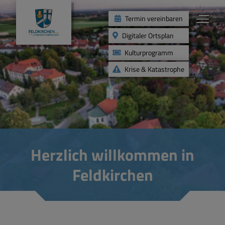
Termin vereinbaren
Digitaler Ortsplan
Kulturprogramm
Krise & Katastrophe
Aktuelles
Aktuelle News
Herzlich willkommen in
Veranstaltungskalender
Feldkirchen
Karriere
Gemeindeblatt