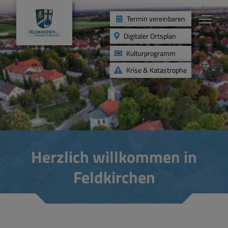
Termin vereinbaren
Digitaler Ortsplan
Kulturprogramm
Krise & Katastrophe
Leben
Kinder & Jugend
Herzlich willkommen in
Gesundheit & Soziales
Feldkirchen
Angebote für Senioren
Freizeit & Vereine