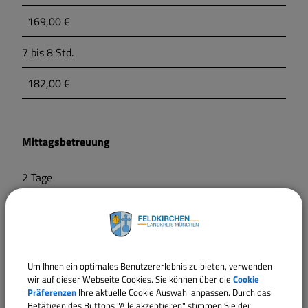
169,00 €
7 bis 8 Std.
182,00 €
Mittagsbetreuung
2 Tage
80,00 €
3 Tage
Um Ihnen ein optimales Benutzererlebnis zu bieten, verwenden
90,00 €
wir auf dieser Webseite Cookies. Sie können über die
Cookie
Präferenzen
Ihre aktuelle Cookie Auswahl anpassen. Durch das
4 Tage
Betätigen des Buttons "Alle akzeptieren" stimmen Sie der