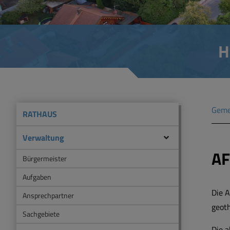
H
Geme
RATHAUS
Verwaltung
AF
Bürgermeister
Aufgaben
Die A
Ansprechpartner
geot
Sachgebiete
Die a