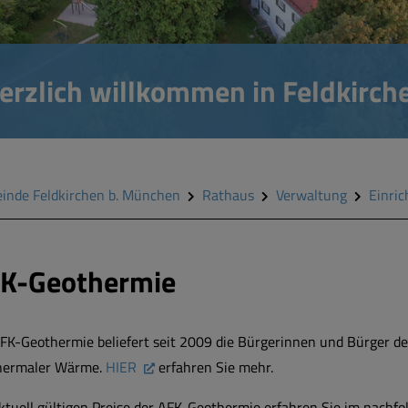
erzlich willkommen in Feldkirch
inde Feldkirchen b. München
Rathaus
Verwaltung
Einri
K-Geothermie
FK-Geothermie beliefert seit 2009 die Bürgerinnen und Bürger d
hermaler Wärme.
HIER
erfahren Sie mehr.
ktuell gültigen Preise der AFK-Geothermie erfahren Sie im nachfol