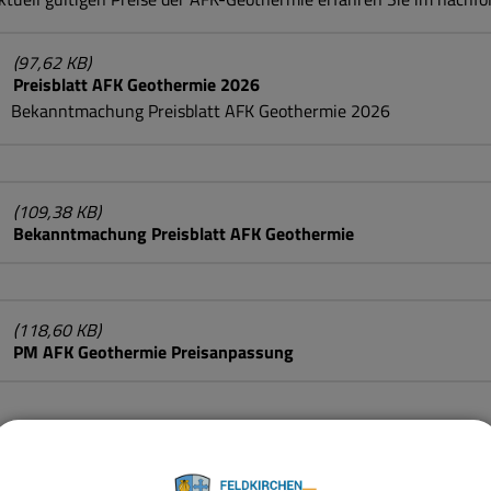
(97,62 KB)
Preisblatt AFK Geothermie 2026
Bekanntmachung Preisblatt AFK Geothermie 2026
(109,38 KB)
Bekanntmachung Preisblatt AFK Geothermie
(118,60 KB)
PM AFK Geothermie Preisanpassung