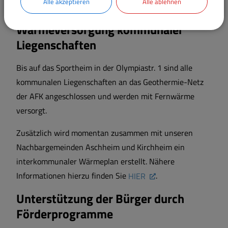
Alle akzeptieren
Alle ablehnen
Wärmeversorgung kommunaler
Liegenschaften
Bis auf das Sportheim in der Olympiastr. 1 sind alle
kommunalen Liegenschaften an das Geothermie-Netz
der AFK angeschlossen und werden mit Fernwärme
versorgt.
Zusätzlich wird momentan zusammen mit unseren
Nachbargemeinden Aschheim und Kirchheim ein
interkommunaler Wärmeplan erstellt. Nähere
Informationen hierzu finden Sie
HIER
.
Unterstützung der Bürger durch
Förderprogramme