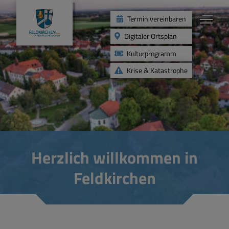
Termin vereinbaren
Digitaler Ortsplan
Kulturprogramm
Krise & Katastrophe
Umwelt
Abfallwirtschaft
Herzlich willkommen in
Grünordnung & Umweltschutz
Feldkirchen
Förderprogramme Umwelt
Mobilität & Verkehrswende