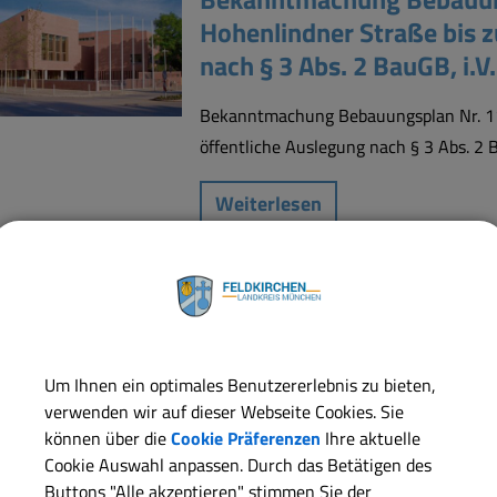
Hohenlindner Straße bis z
nach § 3 Abs. 2 BauGB, i.V
Bekanntmachung Bebauungsplan Nr. 113 
öffentliche Auslegung nach § 3 Abs. 2 
Weiterlesen
Wahlbekanntmachung
Wahlbekanntmachung
Um Ihnen ein optimales Benutzererlebnis zu bieten,
verwenden wir auf dieser Webseite Cookies. Sie
Weiterlesen
können über die
Cookie Präferenzen
Ihre aktuelle
Cookie Auswahl anpassen. Durch das Betätigen des
Buttons "Alle akzeptieren" stimmen Sie der