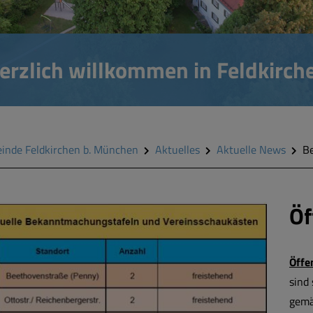
erzlich willkommen in Feldkirch
inde Feldkirchen b. München
Aktuelles
Aktuelle News
B
Öf
Öffe
sind 
gemä