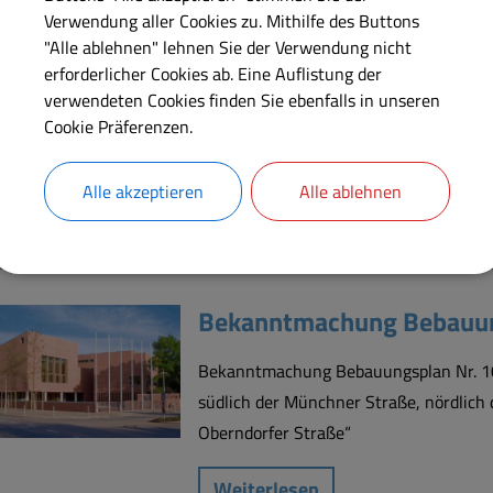
Verwendung aller Cookies zu. Mithilfe des Buttons
Bekanntmachung der Wah
"Alle ablehnen" lehnen Sie der Verwendung nicht
Wahl des Stellvertreters
erforderlicher Cookies ab. Eine Auflistung der
verwendeten Cookies finden Sie ebenfalls in unseren
Am 19.05.2026 um 18:00 Uhr findet di
Cookie Präferenzen.
Feldkirchen statt.
Alle akzeptieren
Alle ablehnen
Weiterlesen
Bekanntmachung Bebauung
Bekanntmachung Bebauungsplan Nr. 101
südlich der Münchner Straße, nördlich
Oberndorfer Straße“
Weiterlesen