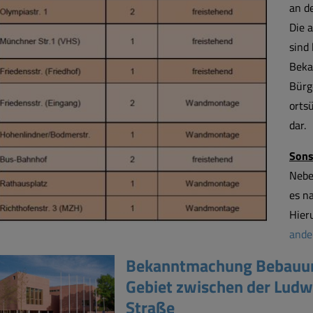
an d
Die 
sind 
Beka
Bürg
orts
dar.
Sons
Nebe
es n
Hier
ande
Bekanntmachung Bebauung
Gebiet zwischen der Lud
Straße