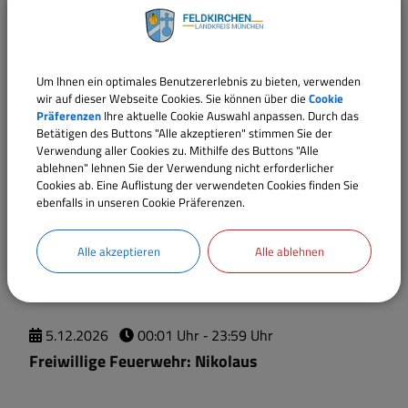
Großer Sitzungssaal im Rathaus
Um Ihnen ein optimales Benutzererlebnis zu bieten, verwenden
wir auf dieser Webseite Cookies. Sie können über die
Cookie
21.
11.
2026
20:00 Uhr
‐ 02:00 Uhr
Präferenzen
Ihre aktuelle Cookie Auswahl anpassen. Durch das
Betätigen des Buttons "Alle akzeptieren" stimmen Sie der
Burschenverein: Beachtparty
Verwendung aller Cookies zu. Mithilfe des Buttons "Alle
ablehnen" lehnen Sie der Verwendung nicht erforderlicher
Cookies ab. Eine Auflistung der verwendeten Cookies finden Sie
ebenfalls in unseren Cookie Präferenzen.
3.
12.
2026
16:00 Uhr
‐ 18:00 Uhr
Adventsnachmittage auf dem Rathausplatz
Alle akzeptieren
Alle ablehnen
5.
12.
2026
00:01 Uhr
‐ 23:59 Uhr
Freiwillige Feuerwehr: Nikolaus