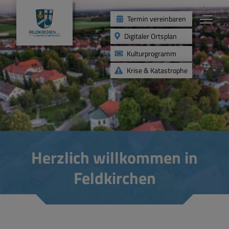
Termin vereinbaren
Digitaler Ortsplan
Kulturprogramm
Krise & Katastrophe
Rathaus
Aktuelles
Herzlich willkommen in
Leben
Feldkirchen
Bauen
Umwelt