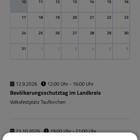
10
11
12
13
14
15
16
17
18
19
20
21
22
23
24
25
26
27
28
29
30
31
1
2
3
4
5
6
12.
9.
2026
12:00 Uhr
‐ 16:00 Uhr
Bevölkerungsschutztag im Landkreis
Volksfestplatz Taufkirchen
21.
10.
2026
19:00 Uhr
‐ 21:00 Uhr
Bürgerversammlung