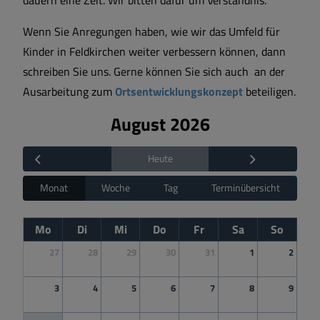
Wenn Sie Anregungen haben, wie wir das Umfeld für
Kinder in Feldkirchen weiter verbessern können, dann
schreiben Sie uns. Gerne können Sie sich auch an der
Ausarbeitung zum
Ortsentwicklungskonzept
beteiligen.
August 2026
Heute
Monat
Woche
Tag
Terminübersicht
Mo
Di
Mi
Do
Fr
Sa
So
27
28
29
30
31
1
2
3
4
5
6
7
8
9