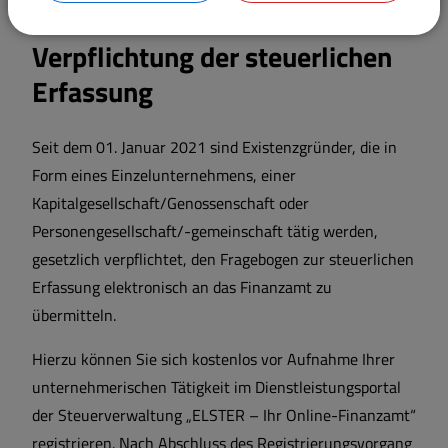
Verpflichtung der steuerlichen
Erfassung
Seit dem 01. Januar 2021 sind Existenzgründer, die in
Form eines Einzelunternehmens, einer
Kapitalgesellschaft/Genossenschaft oder
Personengesellschaft/-gemeinschaft tätig werden,
gesetzlich verpflichtet, den Fragebogen zur steuerlichen
Erfassung elektronisch an das Finanzamt zu
übermitteln.
Hierzu können Sie sich kostenlos vor Aufnahme Ihrer
unternehmerischen Tätigkeit im Dienstleistungsportal
der Steuerverwaltung „ELSTER – Ihr Online-Finanzamt“
registrieren. Nach Abschluss des Registrierungsvorgang