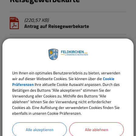
(220,57 KB)
Antrag auf Reisegewerbekarte
Gewerbezentralregister online
beantragen
Um Ihnen ein optimales Benutzererlebnis zu bieten, verwenden
Sollten Sie einen Auszug aus dem
wir auf dieser Webseite Cookies. Sie können über die
Cookie
Präferenzen
Ihre aktuelle Cookie Auswahl anpassen. Durch das
Gewerbezentralregister benötigen, können Sie dies nun
Betätigen des Buttons "Alle akzeptieren" stimmen Sie der
unter folgendem Link ganz einfach online beantragen:
Verwendung aller Cookies zu. Mithilfe des Buttons "Alle
ablehnen" lehnen Sie der Verwendung nicht erforderlicher
https://www.fuehrungszeugnis.bund.de/
Cookies ab. Eine Auflistung der verwendeten Cookies finden Sie
ebenfalls in unseren Cookie Präferenzen.
Alle akzeptieren
Alle ablehnen
An Existenzgründer: