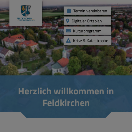
Termin vereinbaren
Digitaler Ortsplan
Kulturprogramm
Krise & Katastrophe
Rathaus
Verwaltung
Herzlich willkommen in
Gemeinderat & Politik
Feldkirchen
Bürgerservice
Unser Feldkirchen