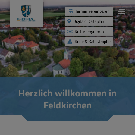
Termin vereinbaren
Digitaler Ortsplan
Kulturprogramm
Krise & Katastrophe
Leben
Kinder & Jugend
Herzlich willkommen in
Gesundheit & Soziales
Feldkirchen
Angebote für Senioren
Freizeit & Vereine