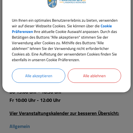
Öffnungszeiten Wertstoffhof
Mo 16:00 Uhr - 19:00 Uhr
Um Ihnen ein optimales Benutzererlebnis zu bieten, verwenden
Di 16:00 Uhr - 19:00 Uhr
wir auf dieser Webseite Cookies. Sie können über die
Cookie
Präferenzen
Ihre aktuelle Cookie Auswahl anpassen. Durch das
Do 16:00 Uhr - 19:00 Uhr
Betätigen des Buttons "Alle akzeptieren" stimmen Sie der
Fr 16:00 Uhr - 19:00 Uhr
Verwendung aller Cookies zu. Mithilfe des Buttons "Alle
ablehnen" lehnen Sie der Verwendung nicht erforderlicher
Sa 09:00 Uhr - 13:00 Uhr
Cookies ab. Eine Auflistung der verwendeten Cookies finden Sie
ebenfalls in unseren Cookie Präferenzen.
Öffnungszeiten Gemeindebücherei
Mo 15:00 Uhr - 18:30 Uhr
Alle akzeptieren
Alle ablehnen
Mi 15:00 Uhr - 20:00 Uhr
Do 15:00 Uhr - 18:30 Uhr
Fr 10:00 Uhr - 12:00 Uhr
Vier Veranstaltungskalender zur besseren Übersicht:
Allgemein