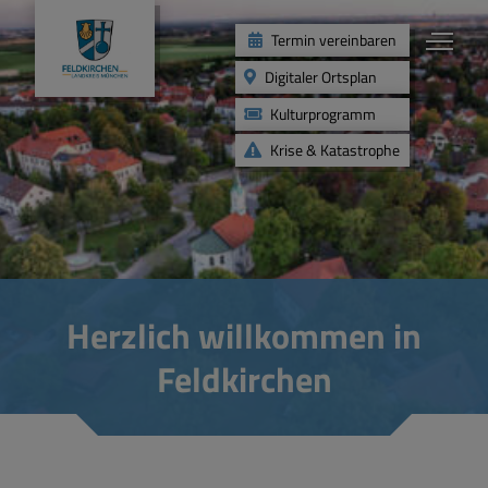
Termin vereinbaren
Digitaler Ortsplan
Kulturprogramm
Krise & Katastrophe
Leben
Kinder & Jugend
Herzlich willkommen in
Gesundheit & Soziales
Feldkirchen
Angebote für Senioren
Freizeit & Vereine