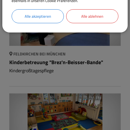
ebenfalls in unseren Cookie Präferenzen.
Alle akzeptieren
Alle ablehnen
FELDKIRCHEN BEI MÜNCHEN
Kinderbetreuung "Brez'n-Beisser-Bande"
Kindergroßtagespflege