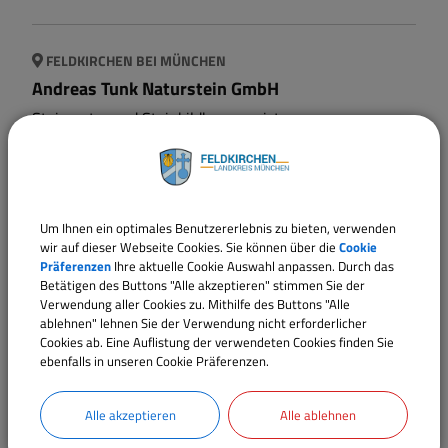
FELDKIRCHEN BEI MÜNCHEN
Andreas Tunk Naturstein GmbH
Steinmetz- und Steinbildhauermeister
FELDKIRCHEN BEI MÜNCHEN
Um Ihnen ein optimales Benutzererlebnis zu bieten, verwenden
Apotheke (Dr. Knorr)
wir auf dieser Webseite Cookies. Sie können über die
Cookie
Apotheke & Krankenhäuser
Präferenzen
Ihre aktuelle Cookie Auswahl anpassen. Durch das
Betätigen des Buttons "Alle akzeptieren" stimmen Sie der
Verwendung aller Cookies zu. Mithilfe des Buttons "Alle
ablehnen" lehnen Sie der Verwendung nicht erforderlicher
Cookies ab. Eine Auflistung der verwendeten Cookies finden Sie
KIRCHHEIM BEI MÜNCHEN
ebenfalls in unseren Cookie Präferenzen.
Apotheke (Räter-Apotheke)
Apotheken & Krankenhäuser
Alle akzeptieren
Alle ablehnen