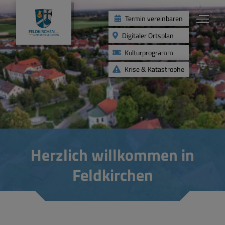
Termin vereinbaren
Digitaler Ortsplan
Kulturprogramm
Krise & Katastrophe
Leben
Kinder & Jugend
Herzlich willkommen in
Gesundheit & Soziales
Feldkirchen
Angebote für Senioren
Freizeit & Vereine